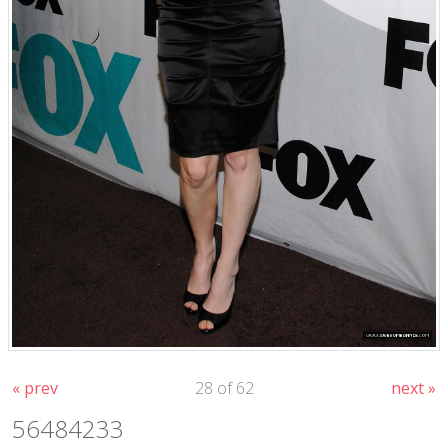
« prev
28 of 62
next »
56484233