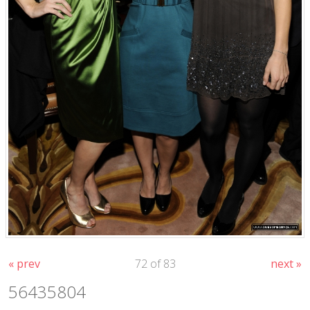
« prev
72 of 83
next »
56435804